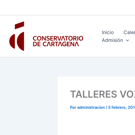
Ir
al
contenido
Inicio
Cale
Admisión
TALLERES VOZ
Por
administracion
/
5 febrero, 20