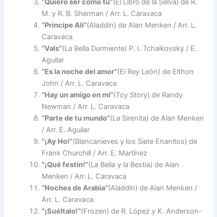
“Quiero ser como tú”
(El Libro de la Selva) de R.
M. y R. B. Sherman / Arr. L. Caravaca
“Príncipe Alí”
(Aladdin) de Alan Menken / Arr. L.
Caravaca
“Vals”
(La Bella Durmiente) P. I. Tchaikovsky / E.
Aguilar
“Es la noche del amor”
(El Rey León) de Elthon
John / Arr. L. Caravaca
“Hay un amigo en mí”
(Toy Story) de Randy
Newman / Arr. L. Caravaca
“Parte de tu mundo”
(La Sirenita) de Alan Menken
/ Arr. E. Aguilar
“¡Ay Ho!”
(Blancanieves y los Siete Enanitos) de
Frank Churchill / Arr. E. Martínez
“¡Qué festín!”
(La Bella y la Bestia) de Alan
Menken / Arr. L. Caravaca
“Noches de Arabia”
(Aladdin) de Alan Menken /
Arr. L. Caravaca
“¡Suéltalo!”
(Frozen) de R. López y K. Anderson-